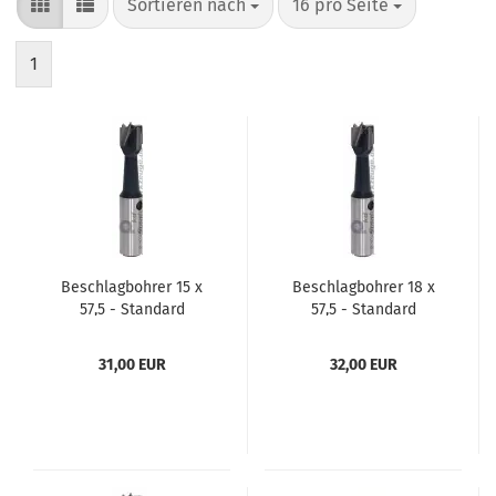
Sortieren nach
pro Seite
Sortieren nach
16 pro Seite
1
Beschlagbohrer 15 x
Beschlagbohrer 18 x
57,5 - Standard
57,5 - Standard
31,00 EUR
32,00 EUR