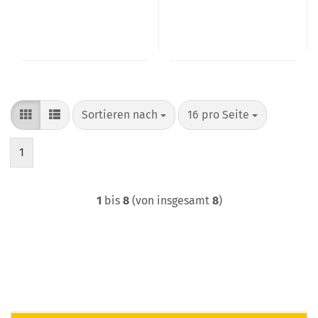
Sortieren nach
pro Seite
Sortieren nach
16 pro Seite
1
1
bis
8
(von insgesamt
8
)