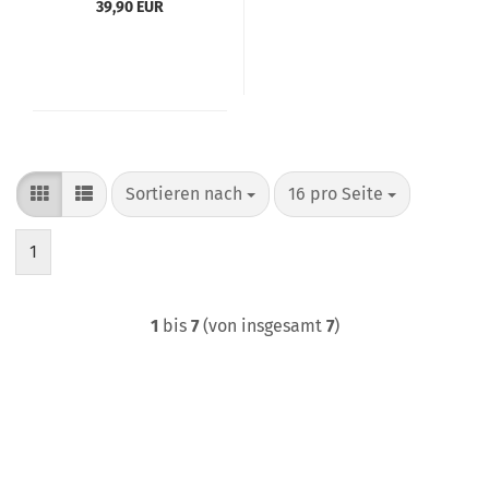
39,90 EUR
Sortieren nach
pro Seite
Sortieren nach
16 pro Seite
1
1
bis
7
(von insgesamt
7
)