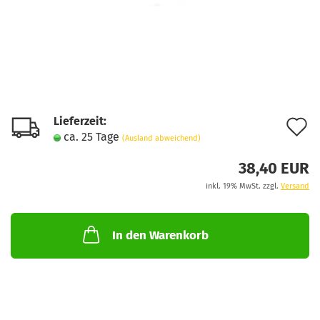
Lieferzeit:
A
ca. 25 Tage
(Ausland abweichend)
d
38,40 EUR
M
inkl. 19% MwSt. zzgl.
Versand
In den Warenkorb