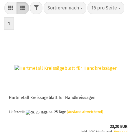
FILTER
Sortieren nach
pro Seite
Sortieren nach
16 pro Seite
1
Hartmetall Kreissägeblatt für Handkreissägen
Lieferzeit:
ca. 25 Tage
(Ausland abweichend)
23,20 EUR