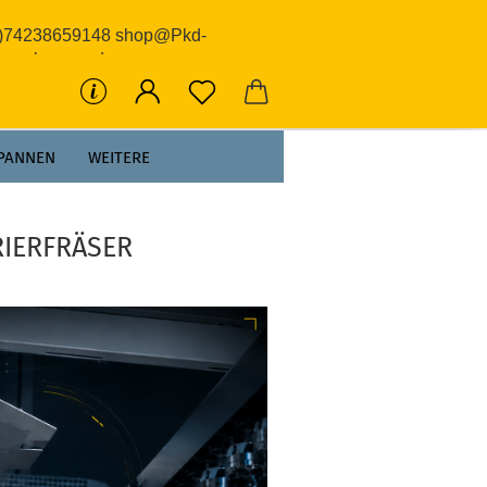
0)74238659148 shop@Pkd-
rwerkzeuge.de
PANNEN
WEITERE
RIERFRÄSER