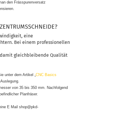
 man den Frässpurenversatz
ensieren.
 ZENTRUMSSCHNEIDE?
windigkeit, eine
htern. Bei einem professionellen
 damit gleichbleibende Qualität
ie unter dem Artikel „
CNC Basics
n Auslegung.
chmesser von 35 bis 350 mm. Nachfolgend
befindlicher Planfräser.
eine E Mail shop@pkd-