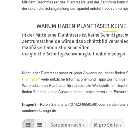
Mit dem Durchmesser des Planfräsers und der Zahnform kann
der durch die Schrägstellung der Spindel entsteht optisch komp
WARUM HABEN PLANFRÄSER KEINE
In der Mitte eine Planfräsers ist keine Schnittgesch
Zentrumsschneide würde das Schnittbild verschlec
Planfräser haben alle Schneiden
die gleiche Schnittgeschwindigkeit unbd erzeugen
Nicht jeder Planfräser passt zu jeder Anwendung, daher finden S
Planfräser
“ viele nützliche Informationen und Tipps zur richtige
Wir produzieren Planfräser für nahezu alle Werkstoffe im Dur
finden Sie eine kleine Auswahl bereits projektierter / im Einsatz 
Fragen?
- Rufen Sie uns an (07423-8659148) oder senden uns 
sonderwerkzeuge.de
Sortieren nach
pro Seite
Sortieren nach
16 pro Seite