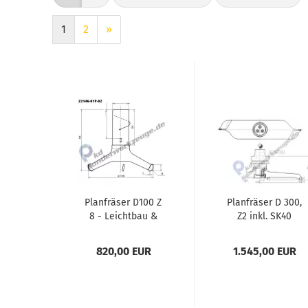
1
2
»
Planfräser D100 Z
Planfräser D 300,
8 - Leichtbau &
Z2 inkl. SK40
Aerospace
Werkzeughalter
820,00 EUR
1.545,00 EUR