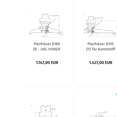
Planfräser D180
Planfräser D310
Z8 - inkl. HSK63F
Z12 für Kunststoff
mit
Werkzeughalter
1.147,00 EUR
1.427,00 EUR