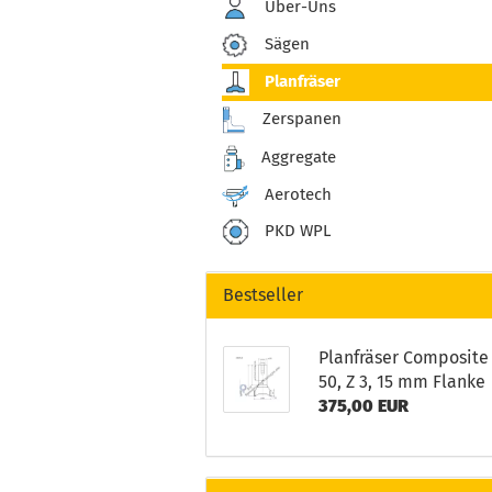
Über-Uns
Sägen
Planfräser
Zerspanen
Aggregate
Aerotech
PKD WPL
Bestseller
Planfräser Composite
50, Z 3, 15 mm Flanke
375,00 EUR