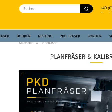
Suche...
+49 (
Sonde
RÄSER
BOHRER
NESTING
PKD FRÄSER
SONDER
S
»
Startseite
Planfräser
PLANFRÄSER & KALIB