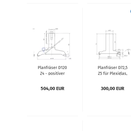
Planfräser D120
Planfräser D72,5
Z4 - positiver
Z5 für Plexiglas,
Achswinkel
Acrylglas und
Kunststoffe Dia
504,00 EUR
300,00 EUR