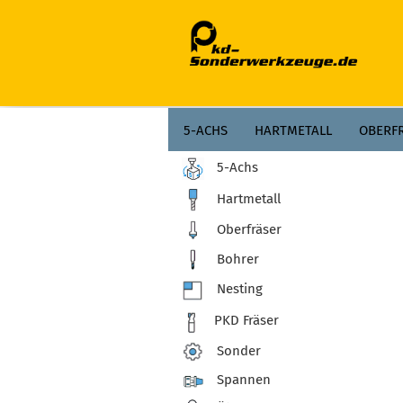
;
5-ACHS
HARTMETALL
OBERF
5-Achs
Hartmetall
Oberfräser
Bohrer
Nesting
PKD Fräser
Sonder
Spannen