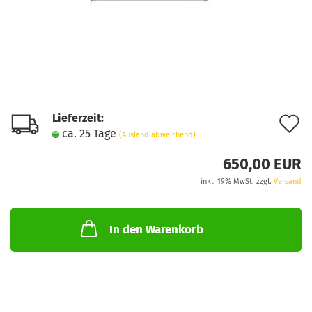
Lieferzeit:
A
ca. 25 Tage
(Ausland abweichend)
d
650,00 EUR
M
inkl. 19% MwSt. zzgl.
Versand
In den Warenkorb