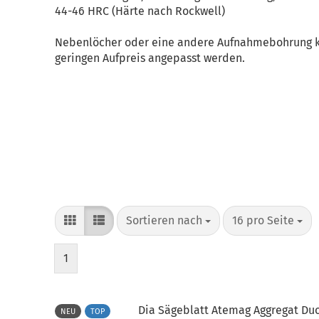
44-46 HRC (Härte nach Rockwell)
Nebenlöcher oder eine andere Aufnahmebohrung k
geringen Aufpreis angepasst werden.
Sortieren nach
pro Seite
Sortieren nach
16 pro Seite
1
Dia Sägeblatt Atemag Aggregat Du
NEU
TOP