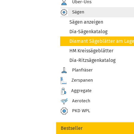
Über-Uns
Sägen
Sägen anzeigen
Dia-Sägenkatalog
Diamant Sägeblätter am Lage
HM Kreissägeblätter
Dia-Ritzsägenkatalog
Planfräser
Zerspanen
Aggregate
Aerotech
PKD WPL
Bestseller