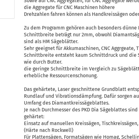
Sowie auf CNC Aggregaten, für CNC Aggregate werde
die Aggregate für CNC Maschinen höhere
Drehzahlen fahren können als Handkreissägen ode
Zu dem Programm gehören auch besonders dünne D
Schnittbreite beträgt nur 2mm, obwohl Diamantsäg
sind als HM Sägeblätter.
Sehr geeignet für Akkumaschinen, CNC Aggrgeate, T
Schnittbreite entsteht kaum Schnittdruck und die
wie durch Butter.
die geringe Schnittbreite im Vergleich zu Sägeblät
erhebliche Ressourcenschonung.
Das gehärtete, Laser geschnittene Grundblatt ents
Rundlauf und Vibrationsdämpfung. Dafür sorgen a
Umfang des Diamantkreissägeblattes.
Je nach Durchmesser des PKD Dia Sägeblattes sind
gehärtet:
Einsatz auf manuellen Kreissägen, Tischkreissäge
(Härte nach Rockwell)
Für Plattensägen, Formatsägen wie Homag, Schelling