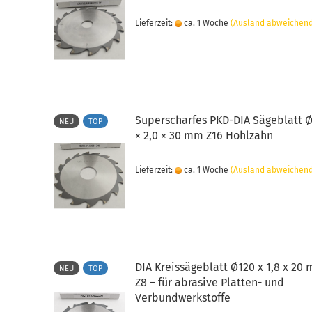
Lieferzeit:
ca. 1 Woche
(Ausland abweichen
Superscharfes PKD-DIA Sägeblatt 
NEU
TOP
× 2,0 × 30 mm Z16 Hohlzahn
Lieferzeit:
ca. 1 Woche
(Ausland abweichen
DIA Kreissägeblatt Ø120 x 1,8 x 20
NEU
TOP
Z8 – für abrasive Platten- und
Verbundwerkstoffe