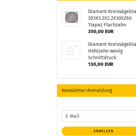
Diamant Kreissägebla
303X3.2X2.2X30XZ60
Trapez Flachzahn
350,00 EUR
Diamant Kreissägebla
Hohlzahn wenig
Schnittdruck
130,00 EUR
Newsletter-Anmeldung
WEITER
E-
ZUR
Mail
NEWSLETTER-
ANMELDEN
ANMELDUNG