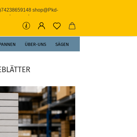
0)74238659148 shop@Pkd-
rwerkzeuge.de
PANNEN
ÜBER-UNS
SÄGEN
EBLÄTTER