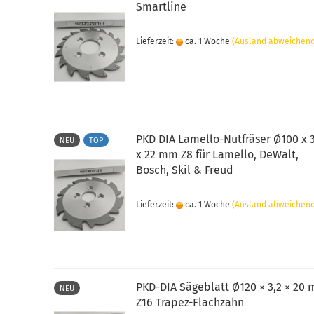
Smartline
Lieferzeit:
ca. 1 Woche
(Ausland abweichen
PKD DIA Lamello-Nutfräser Ø100 x 
NEU
TOP
x 22 mm Z8 für Lamello, DeWalt,
Bosch, Skil & Freud
Lieferzeit:
ca. 1 Woche
(Ausland abweichen
PKD-DIA Sägeblatt Ø120 × 3,2 × 20
NEU
Z16 Trapez-Flachzahn