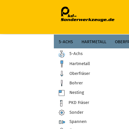
;
5-ACHS
HARTMETALL
OBERF
5-Achs
PLANFRÄSER
ZERSPANEN
AG
Hartmetall
Oberfräser
Bohrer
Nesting
PKD Fräser
Sonder
Spannen