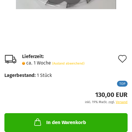
Lieferzeit:
A
ca. 1 Woche
(Ausland abweichend)
d
Lagerbestand:
1
Stück
M
TOP
130,00 EUR
inkl. 19% MwSt. zzgl.
Versand
In den Warenkorb