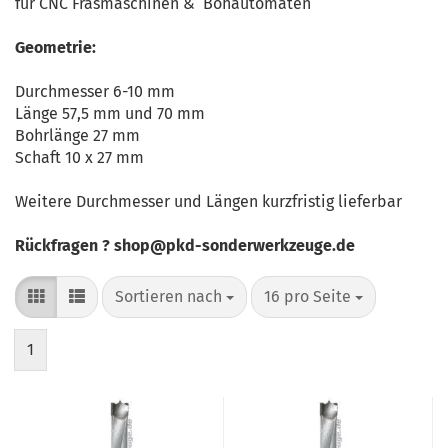
für CNC Fräsmaschinen & Bohautomaten
Geometrie:
Durchmesser 6-10 mm
Länge 57,5 mm und 70 mm
Bohrlänge 27 mm
Schaft 10 x 27 mm
Weitere Durchmesser und Längen kurzfristig lieferbar
Rückfragen ? shop@pkd-sonderwerkzeuge.de
Sortieren nach
pro Seite
Sortieren nach
16 pro Seite
1