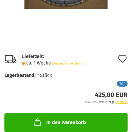
Lieferzeit:
A
ca. 1 Woche
(Ausland abweichend)
d
Lagerbestand:
1
Stück
M
TOP
425,00 EUR
inkl. 19% MwSt. zzgl.
Versand
In den Warenkorb