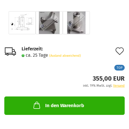
Lieferzeit:
A
ca. 25 Tage
(Ausland abweichend)
d
TOP
M
355,00 EUR
inkl. 19% MwSt. zzgl.
Versand
In den Warenkorb