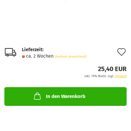
Lieferzeit:
A
ca. 2 Wochen
(Ausland abweichend)
d
25,40 EUR
M
inkl. 19% MwSt. zzgl.
Versand
In den Warenkorb