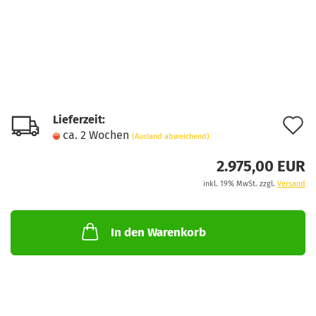
Lieferzeit:
A
ca. 2 Wochen
(Ausland abweichend)
d
2.975,00 EUR
M
inkl. 19% MwSt. zzgl.
Versand
In den Warenkorb