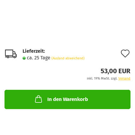
Lieferzeit:
A
ca. 25 Tage
(Ausland abweichend)
d
53,00 EUR
M
inkl. 19% MwSt. zzgl.
Versand
In den Warenkorb