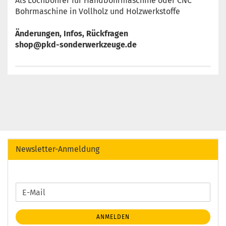
Als Lochbohrer für Handbohrmaschine oder CNC
Bohrmaschine in Vollholz und Holzwerkstoffe
Änderungen, Infos, Rückfragen
shop@pkd-sonderwerkzeuge.de
Newsletter-Anmeldung
WEITER
E-
ZUR
Mail
NEWSLETTER-
ANMELDEN
ANMELDUNG