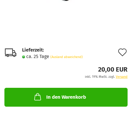
Lieferzeit:
A
ca. 25 Tage
(Ausland abweichend)
d
20,00 EUR
M
inkl. 19% MwSt. zzgl.
Versand
In den Warenkorb