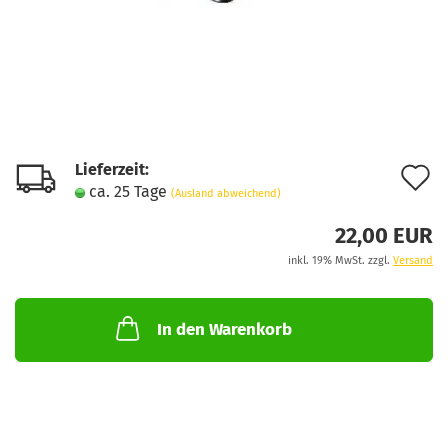
Lieferzeit:
A
ca. 25 Tage
(Ausland abweichend)
d
22,00 EUR
M
inkl. 19% MwSt. zzgl.
Versand
In den Warenkorb