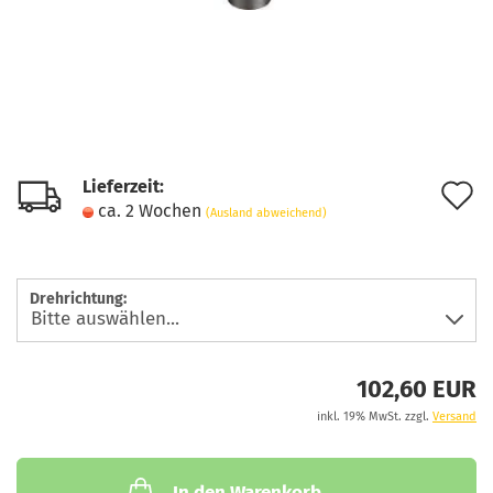
Lieferzeit:
A
ca. 2 Wochen
(Ausland abweichend)
d
M
Drehrichtung:
102,60 EUR
inkl. 19% MwSt. zzgl.
Versand
In den Warenkorb