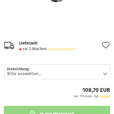
Lieferzeit:
A
ca. 2 Wochen
(Ausland abweichend)
d
M
Drehrichtung:
108,70 EUR
inkl. 19% MwSt. zzgl.
Versand
In den Warenkorb