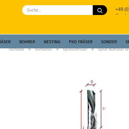
Suche...
+49 (
Sonde
RÄSER
BOHRER
NESTING
PKD FRÄSER
SONDER
S
»
»
»
Startseite
Hartmetall
Spiralnutfräser
Spiral-Nutfräser 3
GREGATE
AEROTECH
PKD WPL