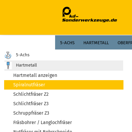
;
5-ACHS
HARTMETALL
OBERF
5-Achs
PLANFRÄSER
ZERSPANEN
AG
Hartmetall
Hartmetall anzeigen
Spiralnutfräser
Schlichtfräser Z2
Schlichtfräser Z3
Schruppfräser Z3
Fräsbohrer / Langlochfräser
Nutfräser mit Bohrschneide