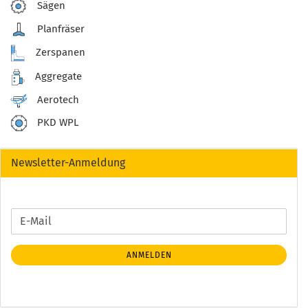
Sägen
Planfräser
Zerspanen
Aggregate
Aerotech
PKD WPL
Newsletter-Anmeldung
WEITER
E-
ZUR
Mail
NEWSLETTER-
ANMELDEN
ANMELDUNG