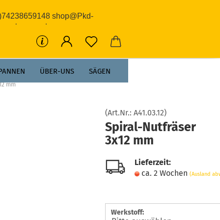
0)74238659148 shop@Pkd-
rwerkzeuge.de
PANNEN
ÜBER-UNS
SÄGEN
x12 mm
(Art.Nr.:
A41.03.12
)
Spiral-Nutfräser
3x12 mm
Lieferzeit:
ca. 2 Wochen
(Ausland ab
Werkstoff: