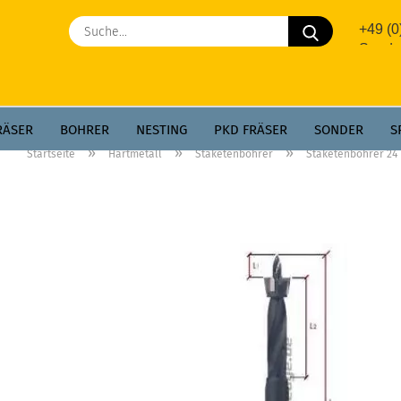
Suche...
+49 (
Sonde
RÄSER
BOHRER
NESTING
PKD FRÄSER
SONDER
S
»
»
»
Startseite
Hartmetall
Staketenbohrer
Staketenbohrer 24