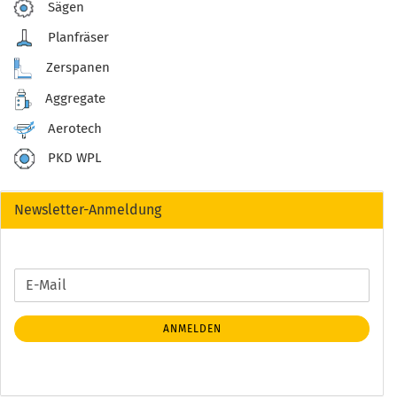
Sägen
Planfräser
Zerspanen
Aggregate
Aerotech
PKD WPL
Newsletter-Anmeldung
WEITER
E-
ZUR
Mail
NEWSLETTER-
ANMELDEN
ANMELDUNG