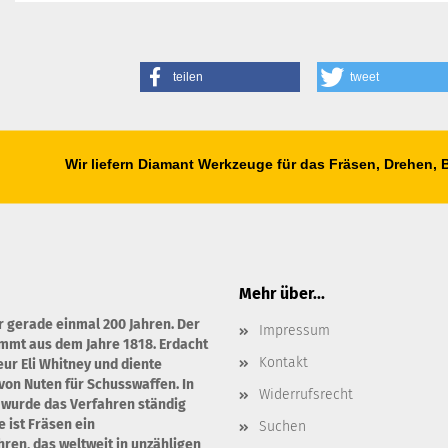
teilen
tweet
Wir liefern Diamant Werkzeuge für das Fräsen, Drehen,
Mehr über...
r gerade einmal 200 Jahren. Der
Impressum
ammt aus dem Jahre 1818. Erdacht
Kontakt
ur Eli Whitney und diente
von Nuten für Schusswaffen. In
Widerrufsrecht
 wurde das Verfahren ständig
 ist Fräsen ein
Suchen
en, das weltweit in unzähligen