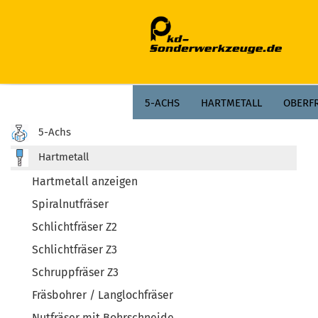
;
5-ACHS
HARTMETALL
OBERF
5-Achs
Hartmetall
Hartmetall anzeigen
Spiralnutfräser
Schlichtfräser Z2
Schlichtfräser Z3
Schruppfräser Z3
Fräsbohrer / Langlochfräser
Nutfräser mit Bohrschneide