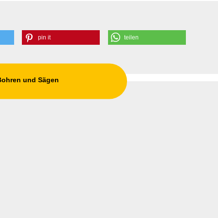
pin it
teilen
 Bohren und Sägen