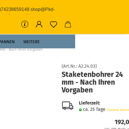
0)74238659148 shop@Pkd-
rwerkzeuge.de
PANNEN
WEITERE
 mm - Nach Ihren Vorgaben
(Art.Nr.:
A2.24.03
)
Staketenbohrer 24
mm - Nach Ihren
Vorgaben
Lieferzeit:
ca. 25 Tage
(Ausland abwei
192,