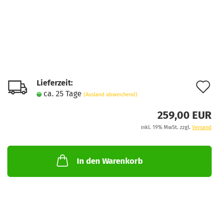
Lieferzeit:
A
ca. 25 Tage
(Ausland abweichend)
d
259,00 EUR
M
inkl. 19% MwSt. zzgl.
Versand
In den Warenkorb