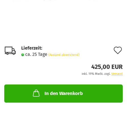
Lieferzeit:
A
ca. 25 Tage
(Ausland abweichend)
d
425,00 EUR
M
inkl. 19% MwSt. zzgl.
Versand
In den Warenkorb