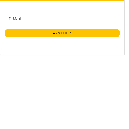
WEITER
E-
ZUR
Mail
NEWSLETTER-
ANMELDEN
ANMELDUNG