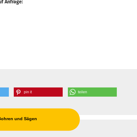
f Anfrage:
pin it
teilen
 Bohren und Sägen