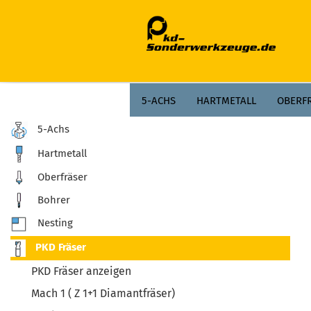
;
5-ACHS
HARTMETALL
OBERF
5-Achs
Hartmetall
Oberfräser
Bohrer
Nesting
PKD Fräser
PKD Fräser anzeigen
Mach 1 ( Z 1+1 Diamantfräser)