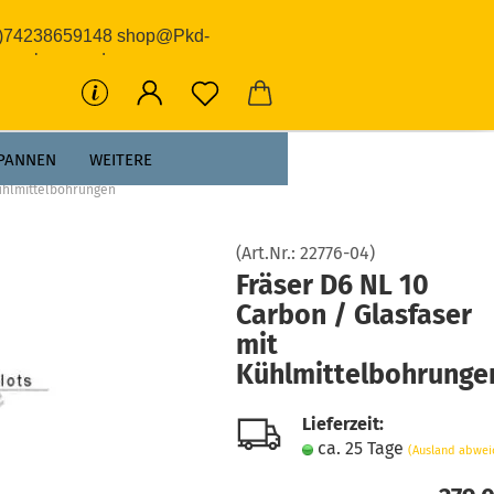
0)74238659148 shop@Pkd-
rwerkzeuge.de
PANNEN
WEITERE
Kühlmittelbohrungen
(Art.Nr.:
22776-04
)
Fräser D6 NL 10
Carbon / Glasfaser
mit
Kühlmittelbohrunge
Lieferzeit:
ca. 25 Tage
(Ausland abwei