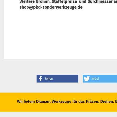
Weitere Größen, Staffelpreise und Durchmesser au
shop@pkd-sonderwerkzeuge.de
teilen
tweet
Wir liefern Diamant Werkzeuge für das Fräsen, Drehen,