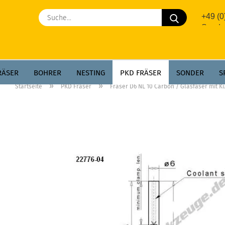
Suche...
+49 (
Sonde
RÄSER
BOHRER
NESTING
PKD FRÄSER
SONDER
S
»
»
Startseite
PKD Fräser
Fräser D6 NL 10 Carbon / Glasfaser mit 