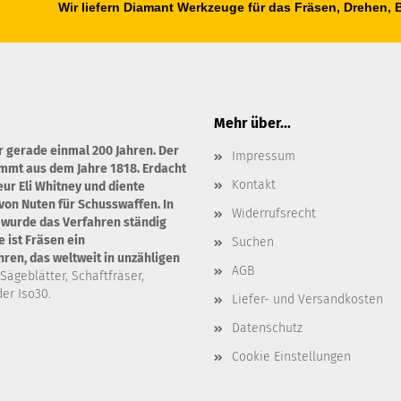
Wir liefern Diamant Werkzeuge für das Fräsen, Drehen,
Mehr über...
r gerade einmal 200 Jahren. Der
Impressum
ammt aus dem Jahre 1818. Erdacht
Kontakt
ur Eli Whitney und diente
von Nuten für Schusswaffen. In
Widerrufsrecht
 wurde das Verfahren ständig
 ist Fräsen ein
Suchen
en, das weltweit in unzähligen
AGB
 Sägeblätter, Schaftfräser,
er Iso30.
Liefer- und Versandkosten
Datenschutz
Cookie Einstellungen