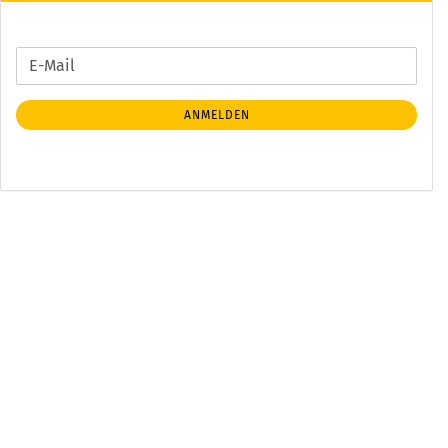
WEITER
E-
ZUR
Mail
NEWSLETTER-
ANMELDEN
ANMELDUNG