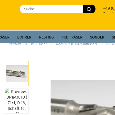
Suche...
+49 (
Sonde
RÄSER
BOHRER
NESTING
PKD FRÄSER
SONDER
S
»
»
»
Startseite
PKD Fräser
Mach 1 ( Z 1+1 Diamantfräser)
DP1M30