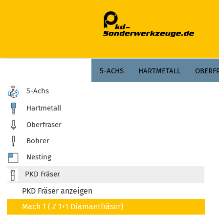
;
5-ACHS
HARTMETALL
OBERF
5-Achs
Hartmetall
Oberfräser
Bohrer
Nesting
PKD Fräser
PKD Fräser anzeigen
Mach 1 ( Z 1+1 Diamantfräser)