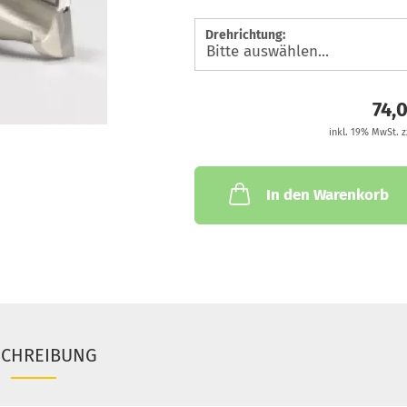
Drehrichtung:
74,
inkl. 19% MwSt. z
In den Warenkorb
SCHREIBUNG