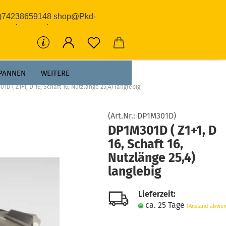
0)74238659148 shop@Pkd-
rwerkzeuge.de
PANNEN
WEITERE
1D ( Z1+1, D 16, Schaft 16, Nutzlänge 25,4) langlebig
(Art.Nr.:
DP1M301D
)
DP1M301D ( Z1+1, D
16, Schaft 16,
Nutzlänge 25,4)
langlebig
Lieferzeit:
ca. 25 Tage
(Ausland abwei