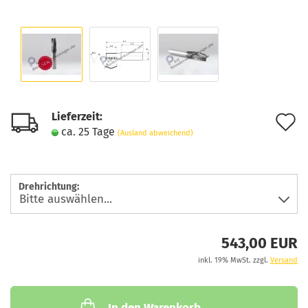
Lieferzeit:
A
ca. 25 Tage
(Ausland abweichend)
d
M
Drehrichtung:
543,00 EUR
inkl. 19% MwSt. zzgl.
Versand
In den Warenkorb