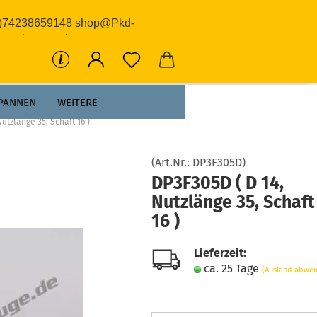
0)74238659148 shop@Pkd-
rwerkzeuge.de
PANNEN
WEITERE
utzlänge 35, Schaft 16 )
(Art.Nr.:
DP3F305D
)
DP3F305D ( D 14,
Nutzlänge 35, Schaft
16 )
Lieferzeit:
ca. 25 Tage
(Ausland abwei