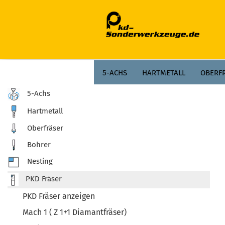
;
5-ACHS
HARTMETALL
OBERF
5-Achs
Hartmetall
Oberfräser
Bohrer
Nesting
PKD Fräser
PKD Fräser anzeigen
Mach 1 ( Z 1+1 Diamantfräser)