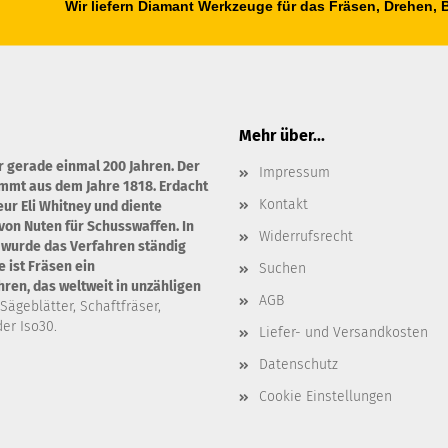
Wir liefern Diamant Werkzeuge für das Fräsen, Drehen,
Mehr über...
r gerade einmal 200 Jahren. Der
Impressum
ammt aus dem Jahre 1818. Erdacht
Kontakt
ur Eli Whitney und diente
von Nuten für Schusswaffen. In
Widerrufsrecht
 wurde das Verfahren ständig
 ist Fräsen ein
Suchen
en, das weltweit in unzähligen
AGB
 Sägeblätter, Schaftfräser,
er Iso30.
Liefer- und Versandkosten
Datenschutz
Cookie Einstellungen