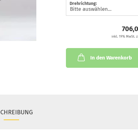
Drehrichtung:
706,
inkl. 19% MwSt. z
In den Warenkorb
SCHREIBUNG