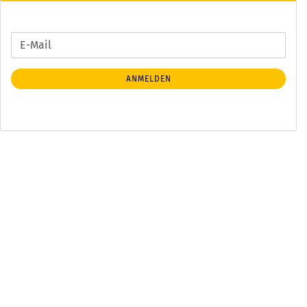
WEITER
E-
ZUR
Mail
NEWSLETTER-
ANMELDEN
ANMELDUNG