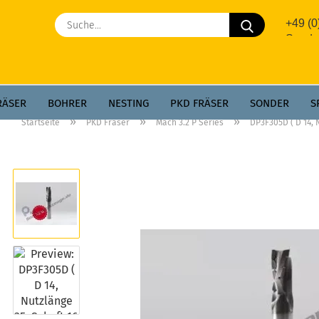
Suche...
+49 (
Sonde
RÄSER
BOHRER
NESTING
PKD FRÄSER
SONDER
S
»
»
»
Startseite
PKD Fräser
Mach 3.2 P Series
DP3F305D ( D 14, N