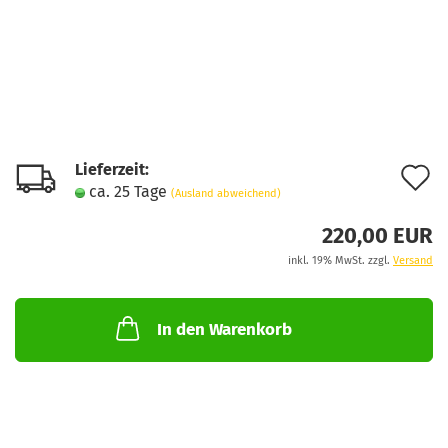
Lieferzeit:
A
ca. 25 Tage
(Ausland abweichend)
d
220,00 EUR
M
inkl. 19% MwSt. zzgl.
Versand
In den Warenkorb