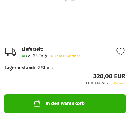
Lieferzeit:
A
ca. 25 Tage
(Ausland abweichend)
d
Lagerbestand:
-2
Stück
M
320,00 EUR
inkl. 19% MwSt. zzgl.
Versand
In den Warenkorb