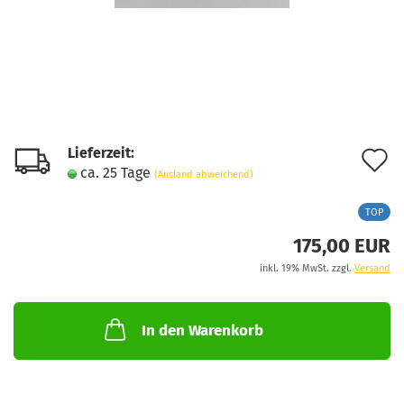
Lieferzeit:
A
ca. 25 Tage
(Ausland abweichend)
d
TOP
M
175,00 EUR
inkl. 19% MwSt. zzgl.
Versand
In den Warenkorb