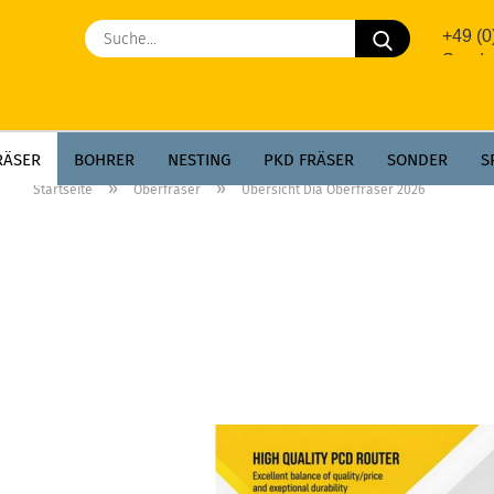
Suche...
+49 (
Sonde
RÄSER
BOHRER
NESTING
PKD FRÄSER
SONDER
S
»
»
Startseite
Oberfräser
Übersicht Dia Oberfräser 2026