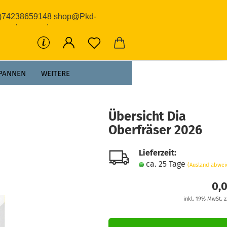
0)74238659148 shop@Pkd-
rwerkzeuge.de
PANNEN
WEITERE
Übersicht Dia
Oberfräser 2026
Lieferzeit:
ca. 25 Tage
(Ausland abwei
0,
inkl. 19% MwSt. z