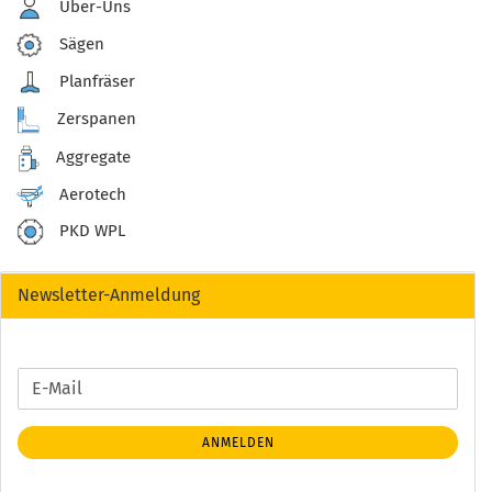
Über-Uns
Sägen
Planfräser
Zerspanen
Aggregate
Aerotech
PKD WPL
Newsletter-Anmeldung
WEITER
E-
ZUR
Mail
NEWSLETTER-
ANMELDEN
ANMELDUNG