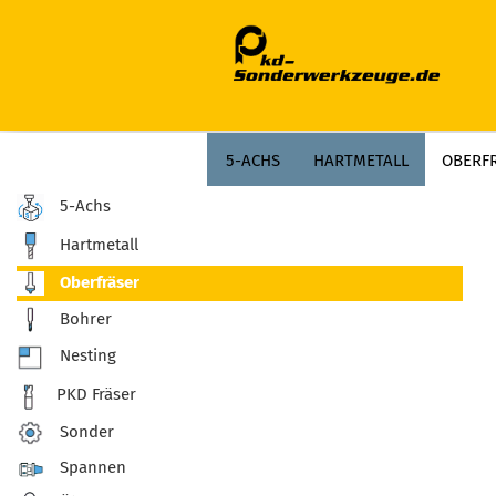
;
5-ACHS
HARTMETALL
OBERF
5-Achs
Hartmetall
Oberfräser
Bohrer
Nesting
PKD Fräser
Sonder
Spannen