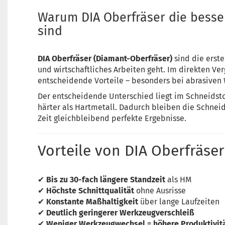
Warum DIA Oberfräser die bess
sind
DIA Oberfräser (Diamant-Oberfräser)
sind die erst
und wirtschaftliches Arbeiten geht. Im direkten Ve
entscheidende Vorteile – besonders bei abrasiven 
Der entscheidende Unterschied liegt im Schneidsto
härter als Hartmetall. Dadurch bleiben die Schneid
Zeit gleichbleibend perfekte Ergebnisse.
Vorteile von DIA Oberfräs
✔
Bis zu 30-fach längere Standzeit
als HM
✔
Höchste Schnittqualität
ohne Ausrisse
✔
Konstante Maßhaltigkeit
über lange Laufzeiten
✔
Deutlich geringerer Werkzeugverschleiß
✔
Weniger Werkzeugwechsel = höhere Produktivit