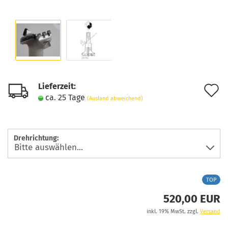
Lieferzeit:
A
ca. 25 Tage
(Ausland abweichend)
d
M
Drehrichtung:
TOP
520,00 EUR
inkl. 19% MwSt. zzgl.
Versand