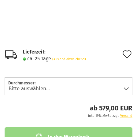
Lieferzeit:
A
ca. 25 Tage
(Ausland abweichend)
d
M
Durchmesser:
ab 579,00 EUR
inkl. 19% MwSt. zzgl.
Versand
In den Warenkorb