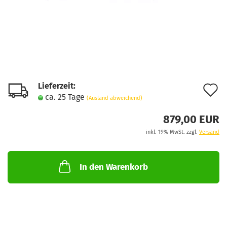
Lieferzeit:
A
ca. 25 Tage
(Ausland abweichend)
d
879,00 EUR
M
inkl. 19% MwSt. zzgl.
Versand
In den Warenkorb