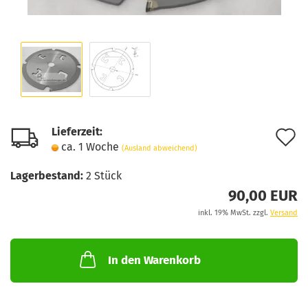
Lieferzeit:
A
ca. 1 Woche
(Ausland abweichend)
d
Lagerbestand:
2
Stück
M
90,00 EUR
inkl. 19% MwSt. zzgl.
Versand
In den Warenkorb