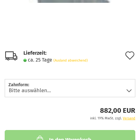
Lieferzeit:
A
ca. 25 Tage
(Ausland abweichend)
d
M
Zahnform:
882,00 EUR
inkl. 19% MwSt. zzgl.
Versand
In den Warenkorb