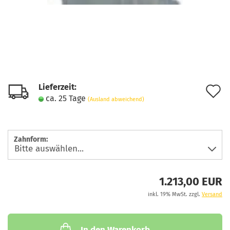
Lieferzeit:
A
ca. 25 Tage
(Ausland abweichend)
d
M
Zahnform:
1.213,00 EUR
inkl. 19% MwSt. zzgl.
Versand
In den Warenkorb