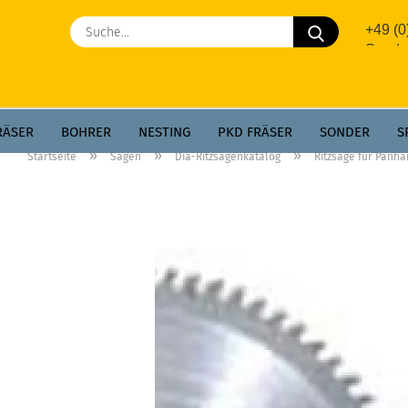
Suche...
+49 (
Sonde
RÄSER
BOHRER
NESTING
PKD FRÄSER
SONDER
S
»
»
»
Startseite
Sägen
Dia-Ritzsägenkatalog
Ritzsäge für Panha