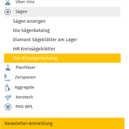
Über-Uns
Sägen
Sägen anzeigen
Dia-Sägenkatalog
Diamant Sägeblätter am Lager
HM Kreissägeblätter
Dia-Ritzsägenkatalog
Planfräser
Zerspanen
Aggregate
Aerotech
PKD WPL
Newsletter-Anmeldung