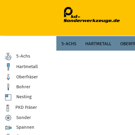
;
5-ACHS
HARTMETALL
OBERF
5-Achs
Hartmetall
Oberfräser
Bohrer
Nesting
PKD Fräser
Sonder
Spannen