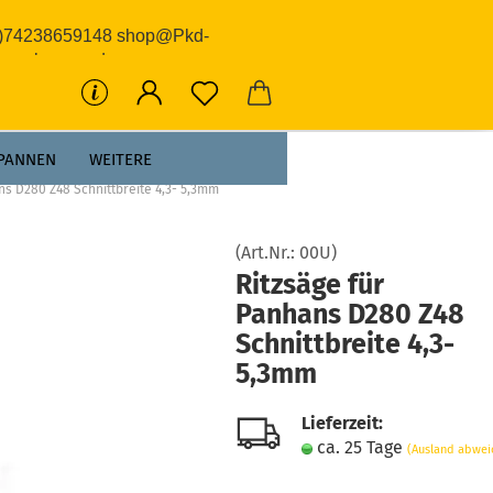
0)74238659148 shop@Pkd-
rwerkzeuge.de
PANNEN
WEITERE
ns D280 Z48 Schnittbreite 4,3- 5,3mm
(Art.Nr.:
00U
)
Ritzsäge für
Panhans D280 Z48
Schnittbreite 4,3-
5,3mm
Lieferzeit:
ca. 25 Tage
(Ausland abwei