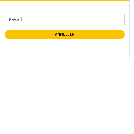
WEITER
E-
ZUR
Mail
NEWSLETTER-
ANMELDEN
ANMELDUNG