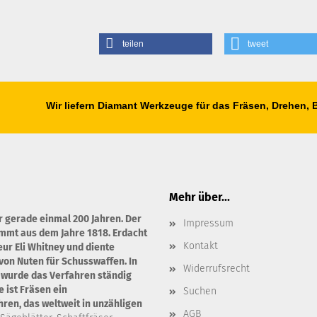
teilen
tweet
Wir liefern Diamant Werkzeuge für das Fräsen, Drehen,
Mehr über...
r gerade einmal 200 Jahren. Der
Impressum
ammt aus dem Jahre 1818. Erdacht
Kontakt
ur Eli Whitney und diente
von Nuten für Schusswaffen. In
Widerrufsrecht
 wurde das Verfahren ständig
 ist Fräsen ein
Suchen
en, das weltweit in unzähligen
AGB