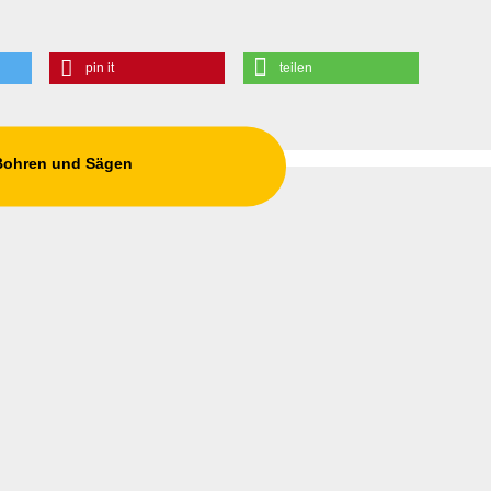
pin it
teilen
 Bohren und Sägen