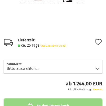
Lieferzeit:
A
ca. 25 Tage
(Ausland abweichend)
d
M
Zahnform:
ab 1.244,00 EUR
inkl. 19% MwSt. zzgl.
Versand
In den Warenkorb