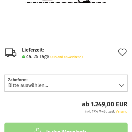
Lieferzeit:
A
ca. 25 Tage
(Ausland abweichend)
d
M
Zahnform:
ab 1.249,00 EUR
inkl. 19% MwSt. zzgl.
Versand
In den Warenkorb