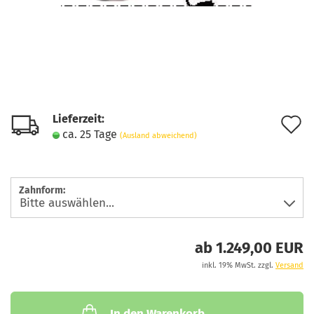
Lieferzeit:
A
ca. 25 Tage
(Ausland abweichend)
d
M
Zahnform:
ab 1.249,00 EUR
inkl. 19% MwSt. zzgl.
Versand
In den Warenkorb