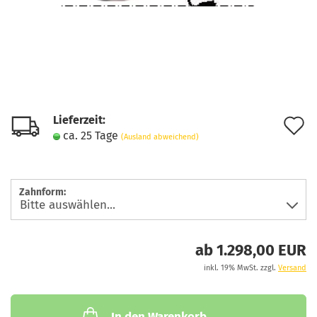
Lieferzeit:
A
ca. 25 Tage
(Ausland abweichend)
d
M
Zahnform:
ab 1.298,00 EUR
inkl. 19% MwSt. zzgl.
Versand
In den Warenkorb