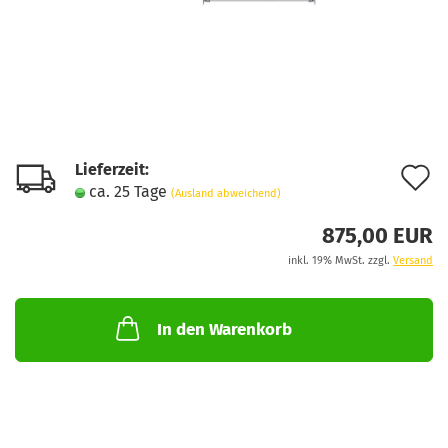
Lieferzeit:
A
ca. 25 Tage
(Ausland abweichend)
d
875,00 EUR
M
inkl. 19% MwSt. zzgl.
Versand
In den Warenkorb