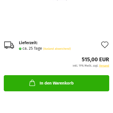
Lieferzeit:
A
ca. 25 Tage
(Ausland abweichend)
d
515,00 EUR
M
inkl. 19% MwSt. zzgl.
Versand
In den Warenkorb