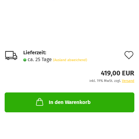
Lieferzeit:
A
ca. 25 Tage
(Ausland abweichend)
d
419,00 EUR
M
inkl. 19% MwSt. zzgl.
Versand
In den Warenkorb