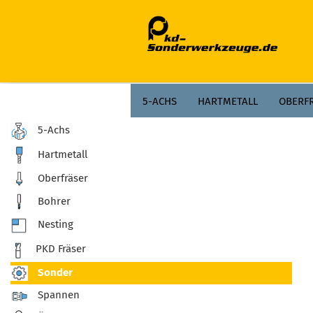
;
5-ACHS
HARTMETALL
OBERF
5-Achs
Hartmetall
Oberfräser
Bohrer
Nesting
PKD Fräser
Sonder
Spannen