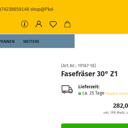
0)74238659148 shop@Pkd-
rwerkzeuge.de
PANNEN
WEITERE
(Art.Nr.:
19187-18
)
Fasefräser 30° Z1
Lieferzeit:
ca. 25 Tage
(Ausland abwei
282,
inkl. 19% MwSt. z