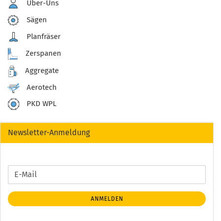
Über-Uns
Sägen
Planfräser
Zerspanen
Aggregate
Aerotech
PKD WPL
Newsletter-Anmeldung
WEITER
E-
ZUR
Mail
NEWSLETTER-
ANMELDEN
ANMELDUNG