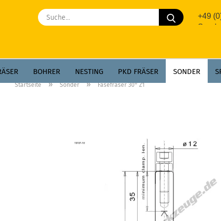
Suche...
+49 (
Sonde
RÄSER
BOHRER
NESTING
PKD FRÄSER
SONDER
S
»
»
Startseite
Sonder
Fasefräser 30° Z1