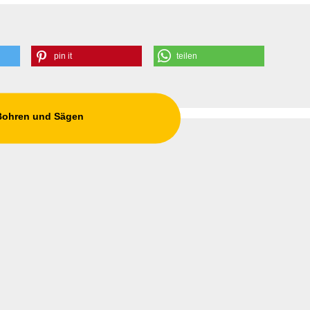
pin it
teilen
 Bohren und Sägen