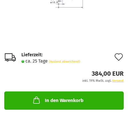
Lieferzeit:
A
ca. 25 Tage
(Ausland abweichend)
d
384,00 EUR
M
inkl. 19% MwSt. zzgl.
Versand
In den Warenkorb