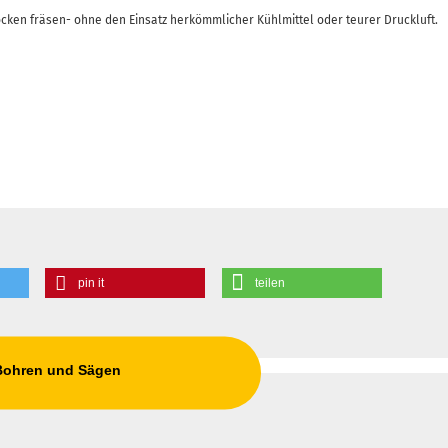
cken fräsen- ohne den Einsatz herkömmlicher Kühlmittel oder teurer Druckluft.
pin it
teilen
 Bohren und Sägen