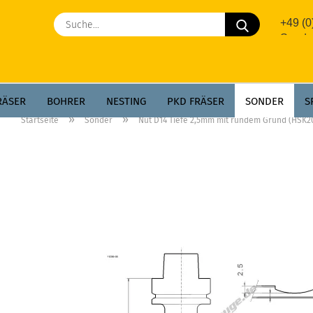
Suche...
+49 (
Sonde
RÄSER
BOHRER
NESTING
PKD FRÄSER
SONDER
S
»
»
Startseite
Sonder
Nut D14 Tiefe 2,5mm mit rundem Grund (HSK2