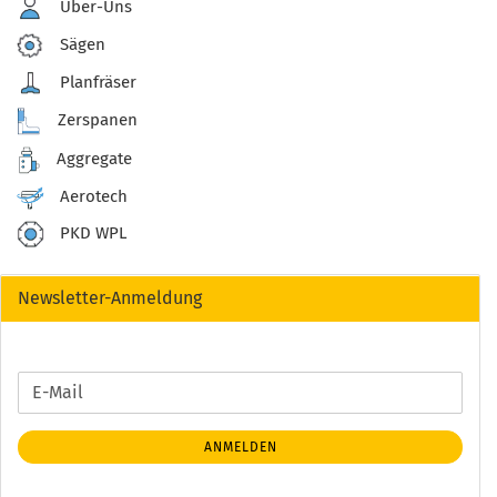
Über-Uns
Sägen
Planfräser
Zerspanen
Aggregate
Aerotech
PKD WPL
Newsletter-Anmeldung
WEITER
E-
ZUR
Mail
NEWSLETTER-
ANMELDEN
ANMELDUNG