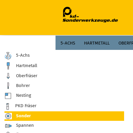
;
5-ACHS
HARTMETALL
OBERF
5-Achs
Hartmetall
Oberfräser
Bohrer
Nesting
PKD Fräser
Sonder
Spannen