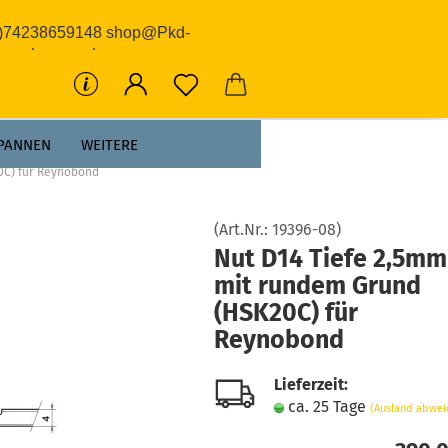
0)74238659148 shop@Pkd-
rwerkzeuge.de
PANNEN
WEITERE
0C) für Reynobond
(Art.Nr.:
19396-08
)
Nut D14 Tiefe 2,5mm
mit rundem Grund
(HSK20C) für
Reynobond
Lieferzeit:
ca. 25 Tage
(Ausland abwei