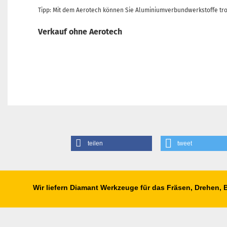
Tipp: Mit dem Aerotech können Sie Aluminiumverbundwerkstoffe tro
Verkauf ohne Aerotech
teilen
tweet
Wir liefern Diamant Werkzeuge für das Fräsen, Drehen,