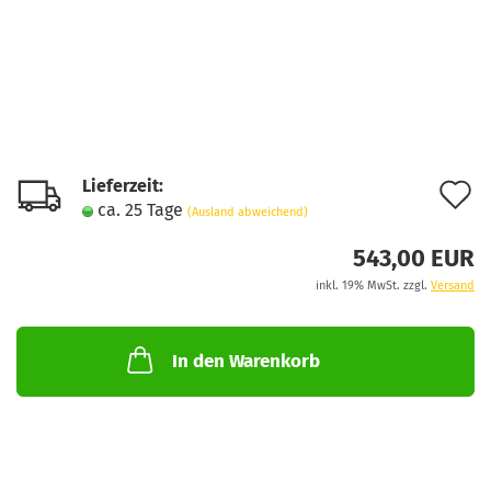
Lieferzeit:
A
ca. 25 Tage
(Ausland abweichend)
d
543,00 EUR
M
inkl. 19% MwSt. zzgl.
Versand
In den Warenkorb