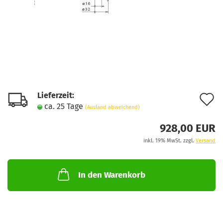
Lieferzeit:
A
ca. 25 Tage
(Ausland abweichend)
d
928,00 EUR
M
inkl. 19% MwSt. zzgl.
Versand
In den Warenkorb