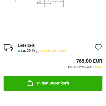
Lieferzeit:
A
ca. 25 Tage
(Ausland abweichend)
d
765,00 EUR
M
inkl. 19% MwSt. zzgl.
Versand
In den Warenkorb