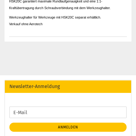
HSK20C garantiert maximale Rundlaufgenauigkeit und eine 1:1-
Kraftübertragung durch Schraubverbindung mit dem Werkzeughalter.
Werkzeughalter für Werkzeuge mit HSK20C separat erhältlich.
Verkauf ohne Aerotech
Newsletter-Anmeldung
WEITER
E-
ZUR
Mail
NEWSLETTER-
ANMELDEN
ANMELDUNG